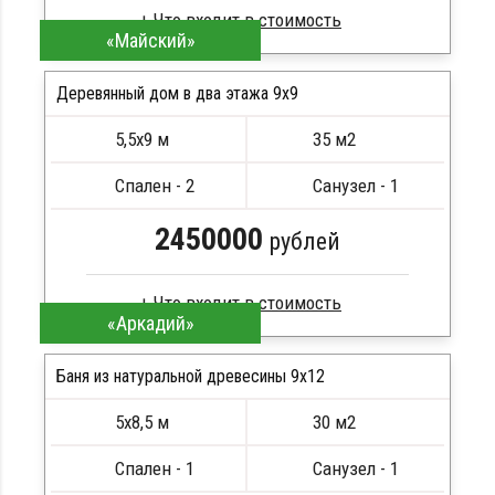
«Майский»
Брус естественной влажности
Стропила, балки 50х200 мм
Деревянный дом в два этажа 9x9
Кровля металлочерепица
5,5х9 м
35 м2
Метизы, саморезы, гвозди
ПОДРОБНЕЕ
Сборка на березовые нагеля, джут
Спален - 2
Санузел - 1
Металлические сваи 108 диаметр
2450000
рублей
«Аркадий»
Профилированный брус
Стропила, балки 50х200 мм
Баня из натуральной древесины 9х12
Кровля металлочерепица
ПОДРОБНЕЕ
5х8,5 м
30 м2
Метизы, саморезы, гвозди
ПОДРОБНЕЕ
Сборка на березовые нагеля, джут
Спален - 1
Санузел - 1
Металлические сваи 108 диаметр