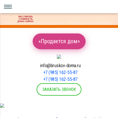
РАССЧИТАТЬ
Оплата материала только после проверки качества на вашем
СТОИМОСТЬ
ДОМА СЕЙЧАС
участке. Работаем без предоплаты в 17 регионах! Строим в кредит.
«Продается дом»
info@bruskov-doma.ru
+7 (985) 162-55-87
+7 (985) 162-55-87
ЗАКАЗАТЬ ЗВОНОК