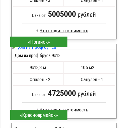
Спален - 3
Санузел - 1
5005000
рублей
Цена от:
«Ногинск»
Брус камерной сушки
Стропила, балки 50х200 мм
Дом из проф бруса 9х13
Кровля металлочерепица
ПОДРОБНЕЕ
Метизы, саморезы, гвозди
9х13,3 м
105 м2
Сборка на березовые нагеля, джут
Металлические сваи 108 диаметр
Спален - 2
Санузел - 1
4725000
рублей
Цена от:
«Красноармейск»
Брус естественной влажности