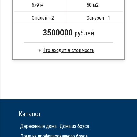
6х9 м
50 м2
Спален - 2
Санузел - 1
3500000
рублей
Сухой брус
Стропила, балки 50х200 мм
Кровля металлочерепица
Метизы, саморезы, гвозди
Сборка на березовые нагеля, джут
Металлические сваи 108 диаметр
Каталог
Деревянные дома
Дома из бруса
Дома из профилированного бруса