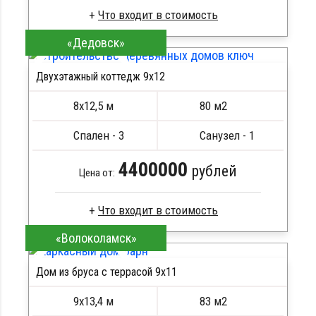
«Дедовск»
Брус камерной сушки
Стропила, балки 50х200 мм
Двухэтажный коттедж 9х12
Кровля металлочерепица
ПОДРОБНЕЕ
Метизы, саморезы, гвозди
8х12,5 м
80 м2
Сборка на березовые нагеля, джут
Металлические сваи 108 диаметр
Спален - 3
Санузел - 1
4400000
рублей
Цена от:
«Волоколамск»
Брус камерной сушки
Стропила, балки 50х200 мм
Дом из бруса с террасой 9х11
Кровля металлочерепица
ПОДРОБНЕЕ
Метизы, саморезы, гвозди
ПОДРОБНЕЕ
9х13,4 м
83 м2
Сборка на березовые нагеля, джут