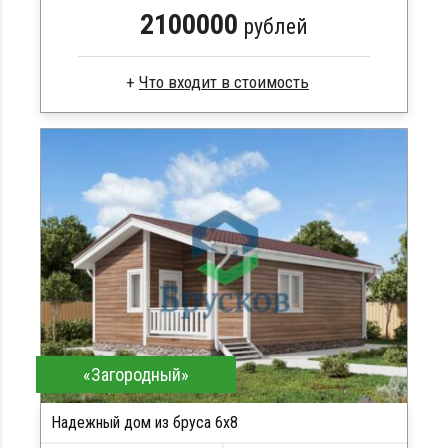
2100000
рублей
Клееный брус
Стропила, балки 50х200 мм
Кровля металлочерепица
Метизы, саморезы, гвозди
Сборка на березовые нагеля, джут
Металлические сваи 108 диаметр
«Загородный»
Надежный дом из бруса 6x8