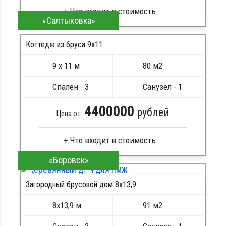
«Салтыковка»
Профилированный брус
Стропила, балки 50х200 мм
Коттедж из бруса 9х11
Кровля металлочерепица
9 х 11 м
80 м2
Метизы, саморезы, гвозди
ПОДРОБНЕЕ
Сборка на березовые нагеля, джут
Спален - 3
Санузел - 1
Металлические сваи 108 диаметр
4400000
рублей
Цена от:
«Боровск»
Брус естественной влажности
Стропила, балки 50х200 мм
Загородный брусовой дом 8х13,9
Кровля металлочерепица
ПОДРОБНЕЕ
Метизы, саморезы, гвозди
8х13,9 м
91 м2
Сборка на березовые нагеля, джут
Металлические сваи 108 диаметр