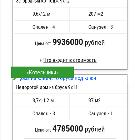
Стропила, балки 50х200 мм
Загородный коттедж 9х12
Кровля металлочерепица
9,6х12 м
207 м2
Метизы, саморезы, гвозди
ПОДРОБНЕЕ
Сборка на березовые нагеля, джут
Спален - 4
Санузел - 3
Металлические сваи 108 диаметр
9936000
рублей
Цена от:
«Котельники»
Сухой брус
Стропила, балки 50х200 мм
Недорогой дом из бруса 9х11
Кровля металлочерепица
ПОДРОБНЕЕ
Метизы, саморезы, гвозди
8,7х11,2 м
87 м2
Сборка на березовые нагеля, джут
Металлические сваи 108 диаметр
Спален - 3
Санузел - 1
4785000
рублей
Цена от: