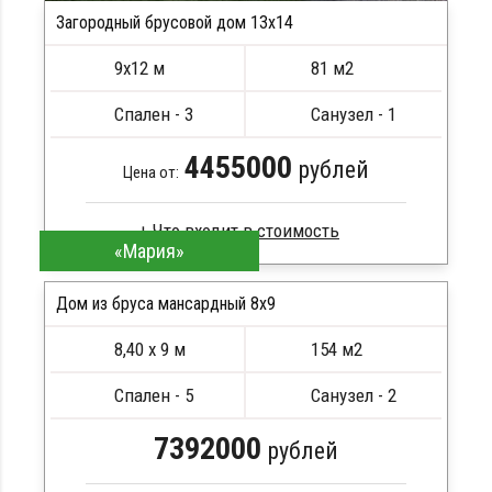
Загородный брусовой дом 13х14
9х12 м
81 м2
Спален - 3
Санузел - 1
4455000
рублей
Цена от:
«Мария»
Брус камерной сушки
Стропила, балки 50х200 мм
Дом из бруса мансардный 8x9
Кровля металлочерепица
8,40 х 9 м
154 м2
Метизы, саморезы, гвозди
ПОДРОБНЕЕ
Сборка на березовые нагеля, джут
Спален - 5
Санузел - 2
Металлические сваи 108 диаметр
7392000
рублей